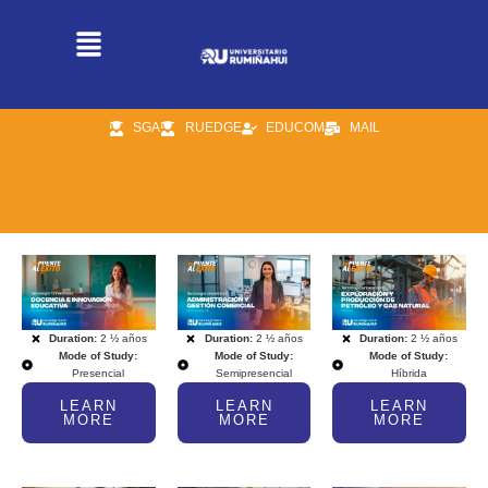
SGA
RUEDGE
EDUCOM
MAIL
Duration:
2 ½ años
Duration:
2 ½ años
Duration:
2 ½ años
Mode of Study:
Mode of Study:
Mode of Study:
Presencial
Semipresencial
Híbrida
LEARN
LEARN
LEARN
MORE
MORE
MORE