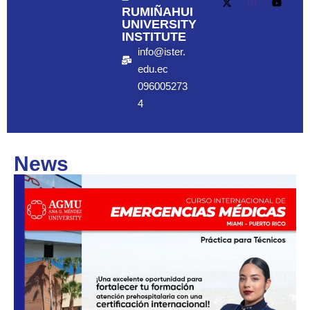
RUMIÑAHUI
UNIVERSITY
INSTITUTE
info@ister.
edu.ec
096005273
4
News