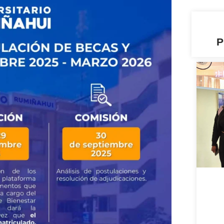
P
C
¡En
tod