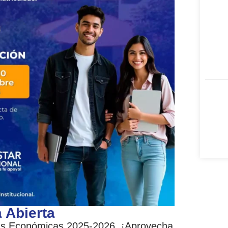
sig
Av.
Telf
Telf
Emai
 Abierta
as Económicas 2025-2026. ¡Aprovecha