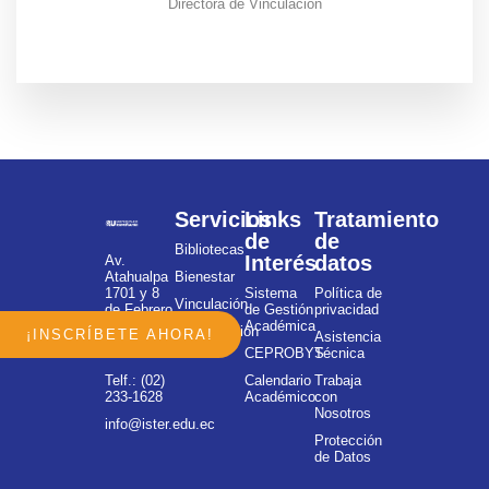
Directora de Vinculación
Servicios
Links
Tratamiento
de
de
Bibliotecas
Interés
datos
Av.
Atahualpa
Bienestar
1701 y 8
Sistema
Política de
Vinculación
de Febrero
de Gestión
privacidad
Académica
Investigación
¡INSCRÍBETE AHORA!
Telf.: (02)
Asistencia
352-4576
CEPROBYS
Técnica
Telf.: (02)
Calendario
Trabaja
233-1628
Académico
con
Nosotros
info@ister.edu.ec
Protección
de Datos