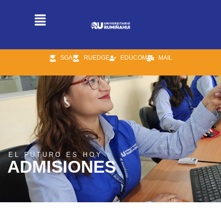
SGA
RUEDGE
EDUCOM
MAIL
EL FUTURO ES HOY
ADMISIONES