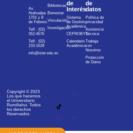
de
de
Bibliotecas
Interés
datos
Av.
Atahualpa
Bienestar
1701 y 8
Sistema
Política de
Vinculación
de Febrero
de Gestión
privacidad
Académica
Investigación
Telf.: (02)
Asistencia
352-4576
CEPROBYS
Técnica
Telf.: (02)
Calendario
Trabaja
233-1628
Académico
con
Nosotros
info@ister.edu.ec
Protección
de Datos
Copyright © 2023
Los que hacemos
el Universitario
Rumiñahui. Todos
los derechos
Reservados.