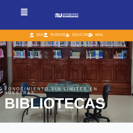
SGA
RUEDGE
EDUCOM
MAIL
CONOCIMIENTO SIN LÍMITES EN
NUESTRAS
BIBLIOTECAS