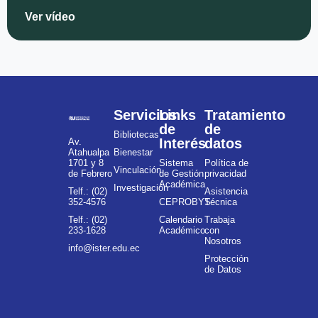
Ver vídeo
Servicios
Links
Tratamiento
de
de
Bibliotecas
Interés
datos
Av.
Atahualpa
Bienestar
1701 y 8
Sistema
Política de
Vinculación
de Febrero
de Gestión
privacidad
Académica
Investigación
Telf.: (02)
Asistencia
352-4576
CEPROBYS
Técnica
Telf.: (02)
Calendario
Trabaja
233-1628
Académico
con
Nosotros
info@ister.edu.ec
Protección
de Datos