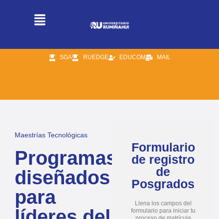
SGA
RUEDGE
EDUCOM
MAIL
Maestrías Tecnológicas
Formulario
Programas
de registro
de
diseñados
Posgrados
para
Llena los campos del
líderes del
formulario para iniciar tu
proceso de matrícula