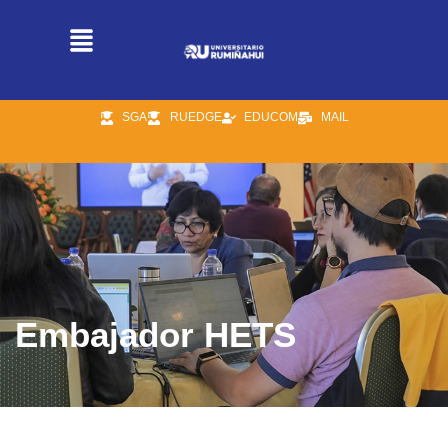
SGA
RUEDGE
EDUCOM
MAIL
Embajador HETS