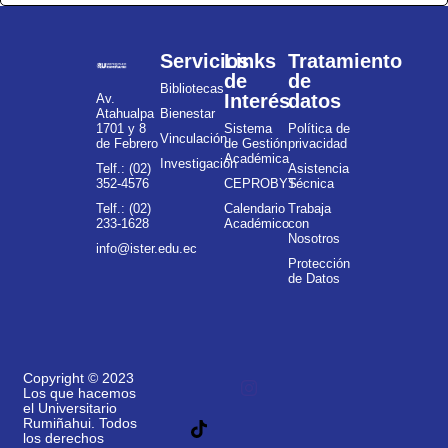
Servicios
Links
Tratamiento
de
de
Bibliotecas
Interés
datos
Av.
Atahualpa
Bienestar
1701 y 8
Sistema
Política de
Vinculación
de Febrero
de Gestión
privacidad
Académica
Investigación
Telf.: (02)
Asistencia
352-4576
CEPROBYS
Técnica
Telf.: (02)
Calendario
Trabaja
233-1628
Académico
con
Nosotros
info@ister.edu.ec
Protección
de Datos
Copyright © 2023
Los que hacemos
el Universitario
Rumiñahui. Todos
los derechos