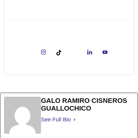
Telf.: (02) 233-1628
Email: info@ister.edu.ec
Social Media
¡Sé parte de nuestra comunidad!
GALO RAMIRO CISNEROS
GUALLOCHICO
See Full Bio