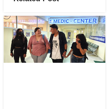
CONECTA CON NOSOTROS
¡En cualquiera de nuestros espacios, estaremos con
toda la inmediatez y disposición de ayudarte en tu
siguiente reto académico!
Av. Atahualpa 1701 y 8 de Febrero.
Telf.: (02) 352-4576