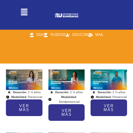
SGA
RUEDGE
EDUCOM
MAIL
Duración:
2 ½ años
Duración:
2 ½ años
Duración:
2 ½ años
Modalidad:
Presencial
Modalidad:
Modalidad:
Presencial
Semipresencial
VER
VER
MÁS
MÁS
VER
MÁS