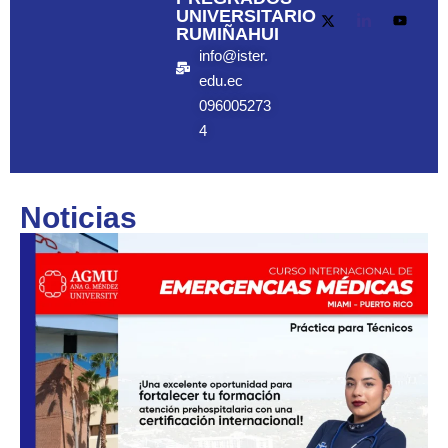
UNIVERSITARIO
RUMIÑAHUI
info@ister.
edu.ec
096005273
4
Noticias