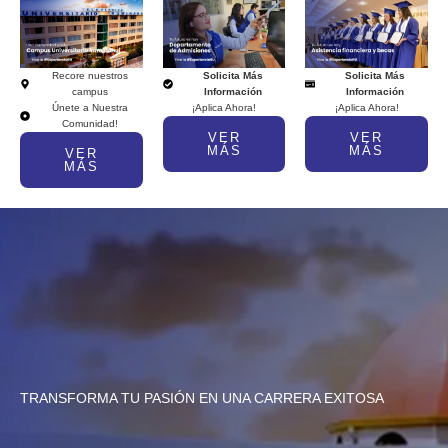
Recore nuestros
Solicita Más
Solicita Más
campus
Información
Información
Únete a Nuestra
¡Aplica Ahora!
¡Aplica Ahora!
Comunidad!
VER
VER
MÁS
MÁS
VER
MÁS
TRANSFORMA TU PASIÓN EN UNA CARRERA EXITOSA