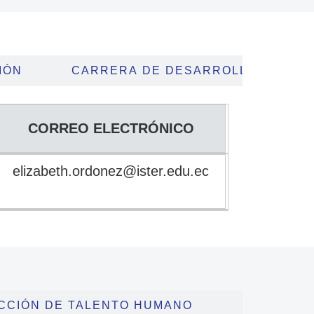
IÓN
CARRERA DE DESARROLLO DE SO
CORREO ELECTRÓNICO
CORREO ELECTRÓNICO
elizabeth.ordonez@ister.edu.ec
CCIÓN DE TALENTO HUMANO
DIRECCIÓ