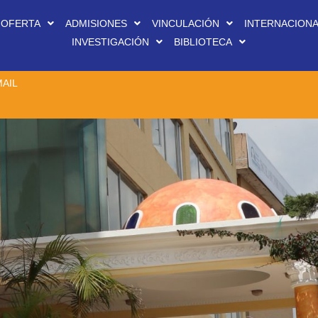
OFERTA
ADMISIONES
VINCULACIÓN
INTERNACION
INVESTIGACIÓN
BIBLIOTECA
AIL