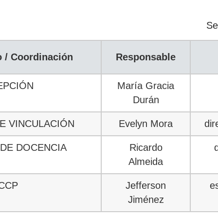
Se
 / Coordinación
Responsable
EPCIÓN
María Gracia
Durán
E VINCULACIÓN
Evelyn Mora
dir
 DE DOCENCIA
Ricardo
Almeida
CCP
Jefferson
e
Jiménez