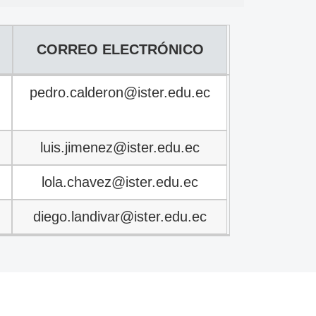
CORREO ELECTRÓNICO
CORREO ELECTRÓNICO
pedro.calderon@ister.edu.ec
luis.jimenez@ister.edu.ec
lola.chavez@ister.edu.ec
diego.landivar@ister.edu.ec