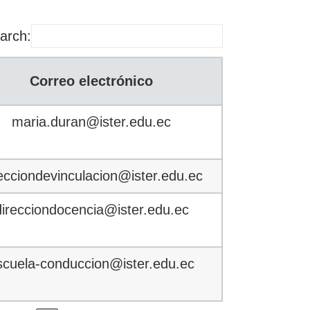
arch:
Correo electrónico
maria.duran@ister.edu.ec
ecciondevinculacion@ister.edu.ec
direcciondocencia@ister.edu.ec
scuela-conduccion@ister.edu.ec