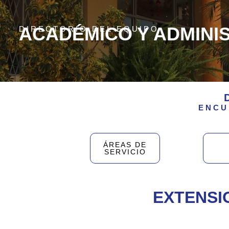
ACADÉMICO Y ADMINI
DIRECTORIO DEL EQUIPO
ENCU
ÁREAS DE
SERVICIO
EXTENSI