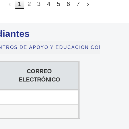
‹
1
2
3
4
5
6
7
›
diantes
NTROS DE APOYO Y EDUCACIÓN CONTINUA
CORREO
ELECTRÓNICO
CORREO
ELECTRÓNICO